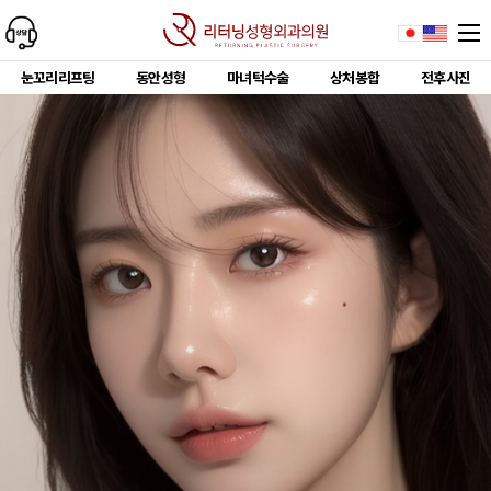
눈꼬리리프팅
동안성형
마녀턱수술
상처봉합
전후사진