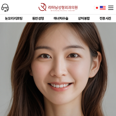
눈꼬리리프팅
동안성형
마녀턱수술
상처봉합
전후사진