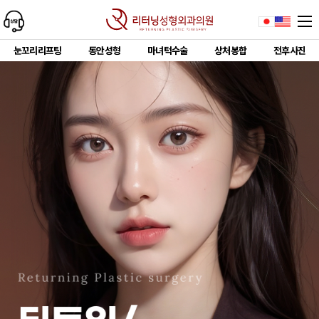
눈꼬리리프팅
동안성형
마녀턱수술
상처봉합
전후사진