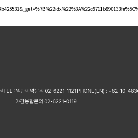
47f3b425531&_get=%7B%22idx%22%3A%22c6711b890133fe%5
원
TEL : 일반예약문의 02-6221-1121
PHONE(EN) : +82-10-483
야간봉합문의 02-6221-0119