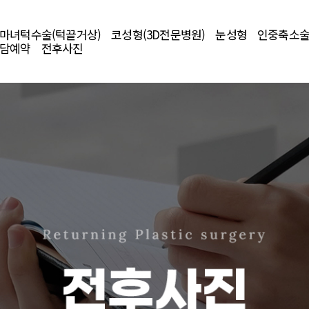
마녀턱수술(턱끝거상)
코성형(3D전문병원)
눈성형
인중축소
담예약
전후사진