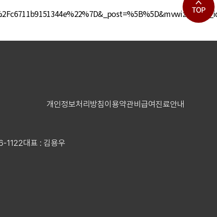
C%2Fc6711b9151344e%22%7D&_post=%5B%5D&mvwizhistory_i
개인정보처리방침
이용약관
비급여진료안내
6-1122
대표 : 김용우