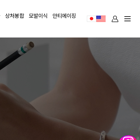
술
상처봉합
모발이식
안티에이징